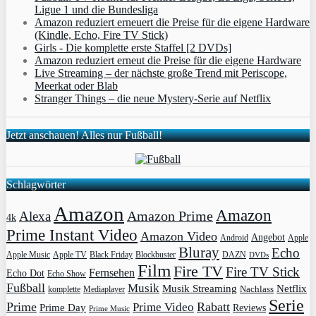
Ligue 1 und die Bundesliga
Amazon reduziert erneuert die Preise für die eigene Hardware
(Kindle, Echo, Fire TV Stick)
Girls - Die komplette erste Staffel [2 DVDs]
Amazon reduziert erneut die Preise für die eigene Hardware
Live Streaming – der nächste große Trend mit Periscope,
Meerkat oder Blab
Stranger Things – die neue Mystery-Serie auf Netflix
Jetzt anschauen! Alles nur Fußball!
Schlagwörter
Amazon
Amazon
Amazon Prime
Alexa
4k
Prime Instant Video
Amazon Video
Angebot
Apple
Android
Bluray
Echo
Apple Music
Apple TV
Blockbuster
DAZN
Black Friday
DVDs
Film
Fire TV
Fire TV Stick
Fernsehen
Echo Dot
Echo Show
Fußball
Musik
Musik Streaming
Netflix
Mediaplayer
Nachlass
komplette
Serie
Prime
Rabatt
Prime Video
Prime Day
Reviews
Prime Music