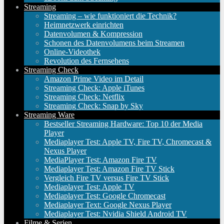
Streaming
Streaming – wie funktioniert die Technik?
Heimnetzwerk einrichten
Datenvolumen & Kompression
Schonen des Datenvolumens beim Streamen
Online-Videothek
Revolution des Fernsehens
Streaming Check
Amazon Prime Video im Detail
Streaming Check: Apple iTunes
Streaming Check: Netflix
Streaming Check: Snap by Sky
Streaming Ware
Bestseller Streaming Hardware: Top 10 der Media
Player
Mediaplayer Test: Apple TV, Fire TV, Chromecast &
Nexus Player
MediaPlayer Test: Amazon Fire TV
Mediaplayer Test: Amazon Fire TV Stick
Vergleich Fire TV versus Fire TV Stick
Mediaplayer Test: Apple TV
Mediaplayer Test: Google Chromecast
Mediaplayer Text: Google Nexus Player
Mediaplayer Test: Nvidia Shield Android TV
Filme & Serien