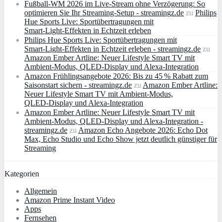
Fußball-WM 2026 im Live-Stream ohne Verzögerung: So
optimieren Sie Ihr Streaming-Setup - streamingz.de
zu
Philips
Hue Sports Live: Sportübertragungen mit
Smart‑Light‑Effekten in Echtzeit erleben
Philips Hue Sports Live: Sportübertragungen mit
Smart‑Light‑Effekten in Echtzeit erleben - streamingz.de
zu
Amazon Ember Artline: Neuer Lifestyle Smart TV mit
Ambient‑Modus, QLED‑Display und Alexa‑Integration
Amazon Frühlingsangebote 2026: Bis zu 45 % Rabatt zum
Saisonstart sichern - streamingz.de
zu
Amazon Ember Artline:
Neuer Lifestyle Smart TV mit Ambient‑Modus,
QLED‑Display und Alexa‑Integration
Amazon Ember Artline: Neuer Lifestyle Smart TV mit
Ambient‑Modus, QLED‑Display und Alexa‑Integration -
streamingz.de
zu
Amazon Echo Angebote 2026: Echo Dot
Max, Echo Studio und Echo Show jetzt deutlich günstiger für
Streaming
Kategorien
Allgemein
Amazon Prime Instant Video
Apps
Fernsehen