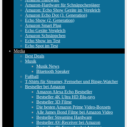
Amazon-Hardware für Schnäppchenjäger
Amazon: Echo Show Geräte im Vergleich
Amazon Echo Dot (3. Generation)
Echo Show (2. Generation)
Amazon Smart Plug
Echo Geräte Vergleich
Amazon Schnäppchen
Echo Show im Test
Echo Spot im Test
Media
Best Deals
Musik
Musik News
Bluetooth Speaker
Fußball
T-Shirts für Streamer, Fernseher und Binge-Watcher
Bestseller bei Amazon
Amazon Alexa Echo Bestseller
Bestseller 4K Ultra HD Blu-rays
Bestseller 3D Filme
Die besten Amazon Prime Video-Boxsets
Alle James Bond Filme bei Amazon Video
Bestseller Streaming Hardware
Bestseller AV-Receiver bei Amazon