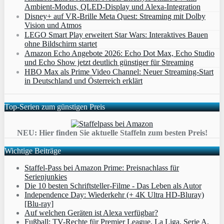
Ambient‑Modus, QLED‑Display und Alexa‑Integration
Disney+ auf VR-Brille Meta Quest: Streaming mit Dolby
Vision und Atmos
LEGO Smart Play erweitert Star Wars: Interaktives Bauen
ohne Bildschirm startet
Amazon Echo Angebote 2026: Echo Dot Max, Echo Studio
und Echo Show jetzt deutlich günstiger für Streaming
HBO Max als Prime Video Channel: Neuer Streaming‑Start
in Deutschland und Österreich erklärt
Top-Serien zum günstigen Preis
NEU: Hier finden Sie aktuelle Staffeln zum besten Preis!
Wichtige Beiträge
Staffel-Pass bei Amazon Prime: Preisnachlass für
Serienjunkies
Die 10 besten Schriftsteller-Filme - Das Leben als Autor
Independence Day: Wiederkehr (+ 4K Ultra HD-Bluray)
[Blu-ray]
Auf welchen Geräten ist Alexa verfügbar?
Fußball: TV-Rechte für Premier League, La Liga, Serie A,