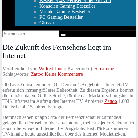
Bestseller 4K-Fernseher bei Amazon
Konsolen Gaming Bestseller
Mobile Gaming Bestseller
PC Gaming Bestseller
Glossar
Die Zukunft des Fernsehens liegt im
Internet
Veröffentlicht von
Wilfred Lindo
Kategorie(n):
Streaming
Schlagwörter:
Zattoo
Keine Kommentare
Ob Live-Fernsehen oder „On Demand“-Angebote – Internet-TV
erfreut sich immer größerer Beliebtheit. Zu diesem Ergebnis kommt
die repräsentative Online-Studie, für die das Marktforschungsinstitut
TNS Infratest im Auftrag des Internet-TV-Anbieters
Zattoo
1.003
Deutsche ab 15 Jahren befragte.
Demnach sehen knapp 54% der Fernsehzuschauer zumindest
gelegentlich Fernsehen über das Internet, mehr als jeder Siebte nutzt
sogar überwiegend Internet-TV-Angebote. Erst 3% konsumieren
TV-Inhalte heute ausschließlich über das Internet. Mediatheken,