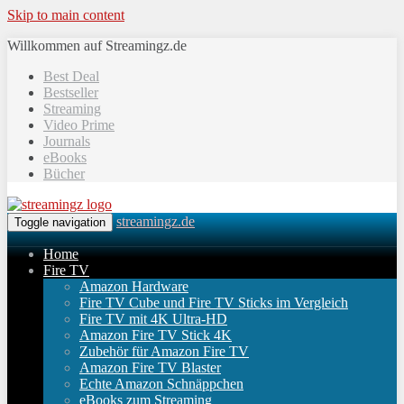
Skip to main content
Willkommen auf Streamingz.de
Best Deal
Bestseller
Streaming
Video Prime
Journals
eBooks
Bücher
streamingz.de
Toggle navigation
Home
Fire TV
Amazon Hardware
Fire TV Cube und Fire TV Sticks im Vergleich
Fire TV mit 4K Ultra-HD
Amazon Fire TV Stick 4K
Zubehör für Amazon Fire TV
Amazon Fire TV Blaster
Echte Amazon Schnäppchen
eBooks zum Streaming