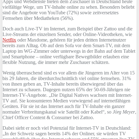
Apps und Webdienste bieten dem Zuschauer in Deutschland heute
vielfältige Wege, um TV-Inhalte online zu sehen. Besonders beliebt
sind die Angebote von YouTube (72%) sowie zeitversetztes
Fernsehen über Mediatheken (56%).
Doch auch Live-TV im Internet, zum Beispiel über Zattoo und die
Live-Streams der einzelnen Sender, oder Online-Videotheken, wie
Netflix
oder Maxdome, gehören für jeden dritten Internetnutzer
bereits zum Alltag. Ob auf dem Sofa vor dem Smart-TV, mit dem
Laptop im WG-Zimmer oder unterwegs in der Bahn auf dem Tablet
und Smartphone – online verfügbare Bewegtbilder erlauben eine
flexible Nutzung, die immer mehr Zuschauer schätzen.
Wenig überraschend sind es vor allem die Jüngeren im Alter von 15
bis 29 Jahren, die überdurchschnittlich viel online fernsehen. 31%
von ihnen geben an, TV-Inhalte bereits überwiegend über das
Internet zu schauen. Dagegen nutzen 65% der 50-69-Jährigen nie
Internet-TV-Angebote. „Die Digital Natives wachsen mit Internet-
TV auf. Sie konsumieren Medien vorwiegend auf internetfähigen
Geräten. Für sie ist das Internet auch für TV-Inhalte ein ganzer
normaler Verbreitungskanal wie Satellit oder Kabel“, so
Jörg Meyer
,
Chief Officer Content & Consumer bei Zattoo.
Dabei sieht er noch viel Potenzial für Internet-TV in Deutschland:
„In der Schweiz sagen bereits 14% der Onliner, sie würden TV