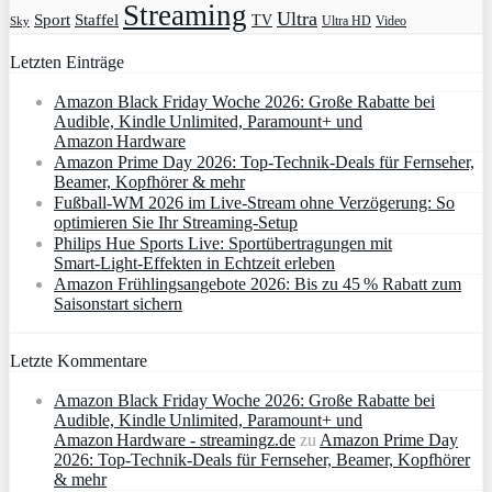
Streaming
Ultra
Sport
Staffel
TV
Ultra HD
Video
Sky
Letzten Einträge
Amazon Black Friday Woche 2026: Große Rabatte bei
Audible, Kindle Unlimited, Paramount+ und
Amazon Hardware
Amazon Prime Day 2026: Top-Technik-Deals für Fernseher,
Beamer, Kopfhörer & mehr
Fußball-WM 2026 im Live-Stream ohne Verzögerung: So
optimieren Sie Ihr Streaming-Setup
Philips Hue Sports Live: Sportübertragungen mit
Smart‑Light‑Effekten in Echtzeit erleben
Amazon Frühlingsangebote 2026: Bis zu 45 % Rabatt zum
Saisonstart sichern
Letzte Kommentare
Amazon Black Friday Woche 2026: Große Rabatte bei
Audible, Kindle Unlimited, Paramount+ und
Amazon Hardware - streamingz.de
zu
Amazon Prime Day
2026: Top-Technik-Deals für Fernseher, Beamer, Kopfhörer
& mehr