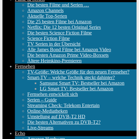
Die besten Filme und Serien …
Amazon Channels
Aktuelle Top-Serien
Die 25 besten Filme bei Amazon
Netflix: Die 12 besten Original Series
Die besten Science Fiction Filme
Science Fiction Filme
TV Serien in der Übersicht
Alle James Bond Filme bei Amazon Video
Die besten Amazon Prime Video-Boxsets
Ältere Heimkino-Premieren
Fernsehen
TV-Größe: Welche Größe für den neuen Fernseher?
Smart-TV – welche Technik steckt dahinter?
Samsung Smart TV: Bestseller bei Amazon
LG Smart TV: Bestseller bei Amazon
Fernsehen entwickelt sich
Serien – Guide
Streaming Check: Telekom Entertain
Online-Mediatheken
Umstellung auf DVB-T2 HD
Die besten Alternativen zu DVB-T2?
Live-Streams
Echo
Amazon Hardware