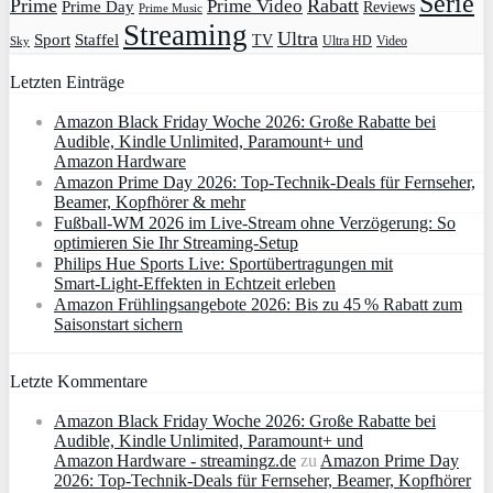
Serie
Prime
Rabatt
Prime Video
Prime Day
Reviews
Prime Music
Streaming
Ultra
Sport
Staffel
TV
Ultra HD
Video
Sky
Letzten Einträge
Amazon Black Friday Woche 2026: Große Rabatte bei
Audible, Kindle Unlimited, Paramount+ und
Amazon Hardware
Amazon Prime Day 2026: Top-Technik-Deals für Fernseher,
Beamer, Kopfhörer & mehr
Fußball-WM 2026 im Live-Stream ohne Verzögerung: So
optimieren Sie Ihr Streaming-Setup
Philips Hue Sports Live: Sportübertragungen mit
Smart‑Light‑Effekten in Echtzeit erleben
Amazon Frühlingsangebote 2026: Bis zu 45 % Rabatt zum
Saisonstart sichern
Letzte Kommentare
Amazon Black Friday Woche 2026: Große Rabatte bei
Audible, Kindle Unlimited, Paramount+ und
Amazon Hardware - streamingz.de
zu
Amazon Prime Day
2026: Top-Technik-Deals für Fernseher, Beamer, Kopfhörer