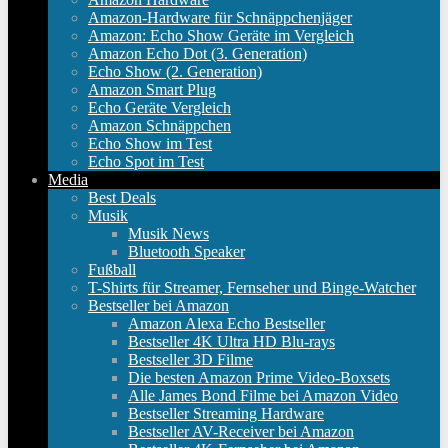
Amazon-Hardware für Schnäppchenjäger
Amazon: Echo Show Geräte im Vergleich
Amazon Echo Dot (3. Generation)
Echo Show (2. Generation)
Amazon Smart Plug
Echo Geräte Vergleich
Amazon Schnäppchen
Echo Show im Test
Echo Spot im Test
Media
Best Deals
Musik
Musik News
Bluetooth Speaker
Fußball
T-Shirts für Streamer, Fernseher und Binge-Watcher
Bestseller bei Amazon
Amazon Alexa Echo Bestseller
Bestseller 4K Ultra HD Blu-rays
Bestseller 3D Filme
Die besten Amazon Prime Video-Boxsets
Alle James Bond Filme bei Amazon Video
Bestseller Streaming Hardware
Bestseller AV-Receiver bei Amazon