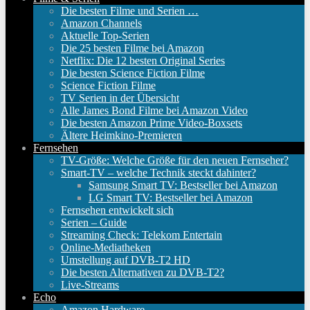
Die besten Filme und Serien …
Amazon Channels
Aktuelle Top-Serien
Die 25 besten Filme bei Amazon
Netflix: Die 12 besten Original Series
Die besten Science Fiction Filme
Science Fiction Filme
TV Serien in der Übersicht
Alle James Bond Filme bei Amazon Video
Die besten Amazon Prime Video-Boxsets
Ältere Heimkino-Premieren
Fernsehen
TV-Größe: Welche Größe für den neuen Fernseher?
Smart-TV – welche Technik steckt dahinter?
Samsung Smart TV: Bestseller bei Amazon
LG Smart TV: Bestseller bei Amazon
Fernsehen entwickelt sich
Serien – Guide
Streaming Check: Telekom Entertain
Online-Mediatheken
Umstellung auf DVB-T2 HD
Die besten Alternativen zu DVB-T2?
Live-Streams
Echo
Amazon Hardware