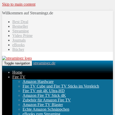
Skip to main content
Willkommen auf Streamingz.de
Best Deal
Bestseller
Streaming
Video Prime
Journals
eBooks
Bücher
streamingz.de
Toggle navigation
Home
Fire TV
Amazon Hardware
Fire TV Cube und Fire TV Sticks im Vergleich
Fire TV mit 4K Ultra-HD
Amazon Fire TV Stick 4K
Zubehör für Amazon Fire TV
Amazon Fire TV Blaster
Echte Amazon Schnäppchen
eBooks zum Streaming