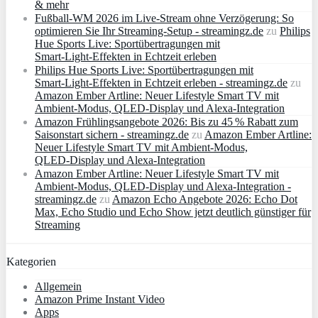
& mehr
Fußball-WM 2026 im Live-Stream ohne Verzögerung: So
optimieren Sie Ihr Streaming-Setup - streamingz.de
zu
Philips
Hue Sports Live: Sportübertragungen mit
Smart‑Light‑Effekten in Echtzeit erleben
Philips Hue Sports Live: Sportübertragungen mit
Smart‑Light‑Effekten in Echtzeit erleben - streamingz.de
zu
Amazon Ember Artline: Neuer Lifestyle Smart TV mit
Ambient‑Modus, QLED‑Display und Alexa‑Integration
Amazon Frühlingsangebote 2026: Bis zu 45 % Rabatt zum
Saisonstart sichern - streamingz.de
zu
Amazon Ember Artline:
Neuer Lifestyle Smart TV mit Ambient‑Modus,
QLED‑Display und Alexa‑Integration
Amazon Ember Artline: Neuer Lifestyle Smart TV mit
Ambient‑Modus, QLED‑Display und Alexa‑Integration -
streamingz.de
zu
Amazon Echo Angebote 2026: Echo Dot
Max, Echo Studio und Echo Show jetzt deutlich günstiger für
Streaming
Kategorien
Allgemein
Amazon Prime Instant Video
Apps