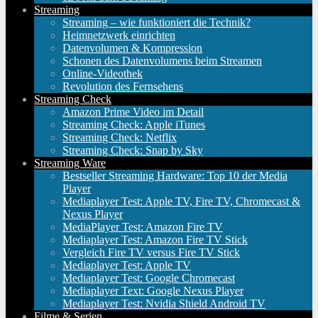
Streaming
Streaming – wie funktioniert die Technik?
Heimnetzwerk einrichten
Datenvolumen & Kompression
Schonen des Datenvolumens beim Streamen
Online-Videothek
Revolution des Fernsehens
Streaming Check
Amazon Prime Video im Detail
Streaming Check: Apple iTunes
Streaming Check: Netflix
Streaming Check: Snap by Sky
Streaming Ware
Bestseller Streaming Hardware: Top 10 der Media
Player
Mediaplayer Test: Apple TV, Fire TV, Chromecast &
Nexus Player
MediaPlayer Test: Amazon Fire TV
Mediaplayer Test: Amazon Fire TV Stick
Vergleich Fire TV versus Fire TV Stick
Mediaplayer Test: Apple TV
Mediaplayer Test: Google Chromecast
Mediaplayer Text: Google Nexus Player
Mediaplayer Test: Nvidia Shield Android TV
Filme & Serien