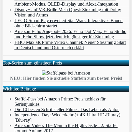
Ambient‑Modus, QLED‑Display und Alexa‑Integration
Disney+ auf VR-Brille Meta Quest: Streaming mit Dolby
Vision und Atmos
LEGO Smart Play erweitert Star Wars: Interaktives Bauen
ohne Bildschirm startet
Amazon Echo Angebote 2026: Echo Dot Max, Echo Studio
und Echo Show jetzt deutlich günstiger für Streaming
HBO Max als Prime Video Channel: Neuer Streaming‑Start
in Deutschland und Österreich erklärt
Top-Serien zum günstigen Preis
NEU: Hier finden Sie aktuelle Staffeln zum besten Preis!
Wichtige Beiträge
Staffel-Pass bei Amazon Prime: Preisnachlass für
Serienjunkies
Die 10 besten Schriftsteller-Filme - Das Leben als Autor
Independence Day: Wiederkehr (+ 4K Ultra HD-Bluray)
[Blu-ray]
Amazon Video: The Man in the High Castle - 2. Staffel
kommt Anfang 2017