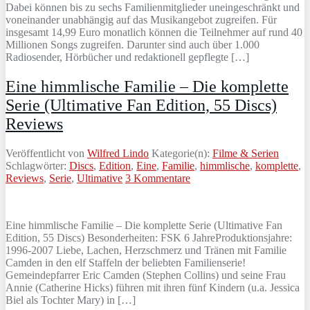
Dabei können bis zu sechs Familienmitglieder uneingeschränkt und
voneinander unabhängig auf das Musikangebot zugreifen. Für
insgesamt 14,99 Euro monatlich können die Teilnehmer auf rund 40
Millionen Songs zugreifen. Darunter sind auch über 1.000
Radiosender, Hörbücher und redaktionell gepflegte […]
Eine himmlische Familie – Die komplette
Serie (Ultimative Fan Edition, 55 Discs)
Reviews
Veröffentlicht von
Wilfred Lindo
Kategorie(n):
Filme & Serien
Schlagwörter:
Discs
,
Edition
,
Eine
,
Familie
,
himmlische
,
komplette
,
Reviews
,
Serie
,
Ultimative
3 Kommentare
Eine himmlische Familie – Die komplette Serie (Ultimative Fan
Edition, 55 Discs) Besonderheiten: FSK 6 JahreProduktionsjahre:
1996-2007 Liebe, Lachen, Herzschmerz und Tränen mit Familie
Camden in den elf Staffeln der beliebten Familienserie!
Gemeindepfarrer Eric Camden (Stephen Collins) und seine Frau
Annie (Catherine Hicks) führen mit ihren fünf Kindern (u.a. Jessica
Biel als Tochter Mary) in […]