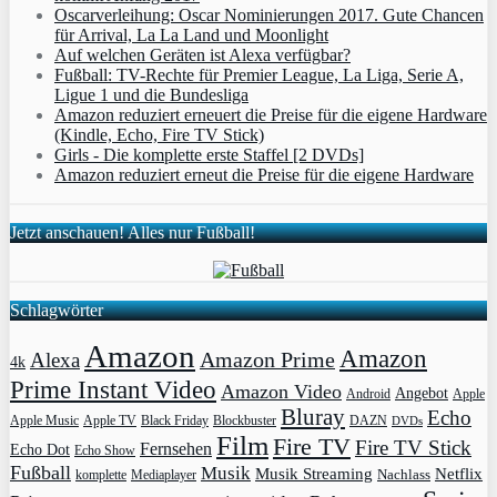
Oscarverleihung: Oscar Nominierungen 2017. Gute Chancen
für Arrival, La La Land und Moonlight
Auf welchen Geräten ist Alexa verfügbar?
Fußball: TV-Rechte für Premier League, La Liga, Serie A,
Ligue 1 und die Bundesliga
Amazon reduziert erneuert die Preise für die eigene Hardware
(Kindle, Echo, Fire TV Stick)
Girls - Die komplette erste Staffel [2 DVDs]
Amazon reduziert erneut die Preise für die eigene Hardware
Jetzt anschauen! Alles nur Fußball!
Schlagwörter
Amazon
Amazon
Amazon Prime
Alexa
4k
Prime Instant Video
Amazon Video
Angebot
Apple
Android
Bluray
Echo
Apple Music
Apple TV
Blockbuster
DAZN
Black Friday
DVDs
Film
Fire TV
Fire TV Stick
Fernsehen
Echo Dot
Echo Show
Fußball
Musik
Musik Streaming
Netflix
Mediaplayer
Nachlass
komplette