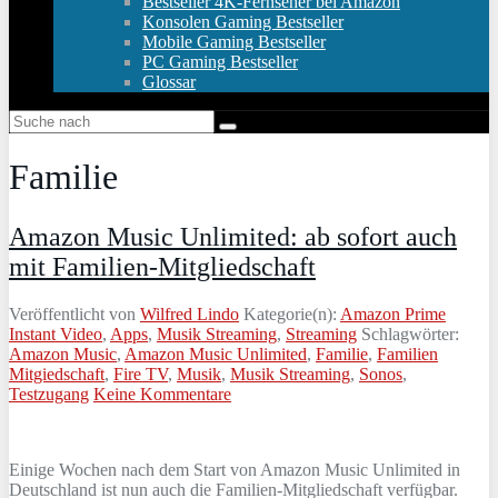
Bestseller 4K-Fernseher bei Amazon
Konsolen Gaming Bestseller
Mobile Gaming Bestseller
PC Gaming Bestseller
Glossar
Familie
Amazon Music Unlimited: ab sofort auch
mit Familien-Mitgliedschaft
Veröffentlicht von
Wilfred Lindo
Kategorie(n):
Amazon Prime
Instant Video
,
Apps
,
Musik Streaming
,
Streaming
Schlagwörter:
Amazon Music
,
Amazon Music Unlimited
,
Familie
,
Familien
Mitgiedschaft
,
Fire TV
,
Musik
,
Musik Streaming
,
Sonos
,
Testzugang
Keine Kommentare
Einige Wochen nach dem Start von Amazon Music Unlimited in
Deutschland ist nun auch die Familien-Mitgliedschaft verfügbar.