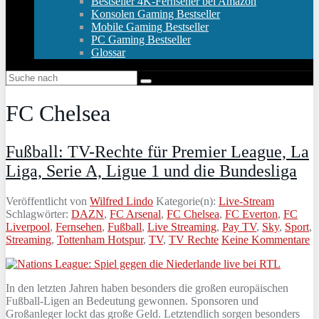
Bestseller 4K-Fernseher bei Amazon
Konsolen Gaming Bestseller
Mobile Gaming Bestseller
PC Gaming Bestseller
Glossar
FC Chelsea
Fußball: TV-Rechte für Premier League, La
Liga, Serie A, Ligue 1 und die Bundesliga
Veröffentlicht von
Wilfred Lindo
Kategorie(n):
Live-Stream
Schlagwörter:
DAZN
,
FC Arsenal
,
FC Chelsea
,
FC Everton
,
FC
Liverpool
,
Fernsehen
,
Fußball
,
Live Streaming
,
Pay TV
,
Sky
,
Sport
,
Streaming
,
Tottenham Hotspur
,
TV
,
TV Rechte
Keine Kommentare
In den letzten Jahren haben besonders die großen europäischen
Fußball-Ligen an Bedeutung gewonnen. Sponsoren und
Großanleger lockt das große Geld. Letztendlich sorgen besonders