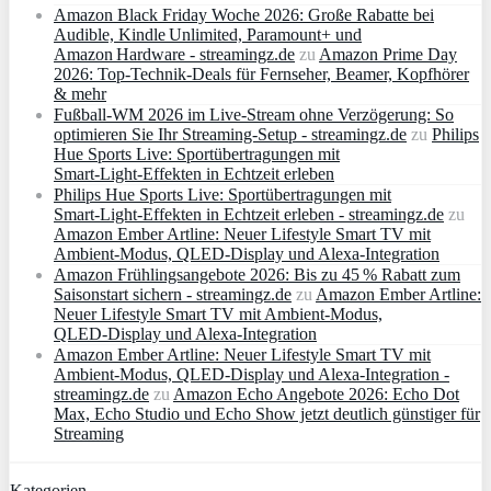
Amazon Black Friday Woche 2026: Große Rabatte bei
Audible, Kindle Unlimited, Paramount+ und
Amazon Hardware - streamingz.de
zu
Amazon Prime Day
2026: Top-Technik-Deals für Fernseher, Beamer, Kopfhörer
& mehr
Fußball-WM 2026 im Live-Stream ohne Verzögerung: So
optimieren Sie Ihr Streaming-Setup - streamingz.de
zu
Philips
Hue Sports Live: Sportübertragungen mit
Smart‑Light‑Effekten in Echtzeit erleben
Philips Hue Sports Live: Sportübertragungen mit
Smart‑Light‑Effekten in Echtzeit erleben - streamingz.de
zu
Amazon Ember Artline: Neuer Lifestyle Smart TV mit
Ambient‑Modus, QLED‑Display und Alexa‑Integration
Amazon Frühlingsangebote 2026: Bis zu 45 % Rabatt zum
Saisonstart sichern - streamingz.de
zu
Amazon Ember Artline:
Neuer Lifestyle Smart TV mit Ambient‑Modus,
QLED‑Display und Alexa‑Integration
Amazon Ember Artline: Neuer Lifestyle Smart TV mit
Ambient‑Modus, QLED‑Display und Alexa‑Integration -
streamingz.de
zu
Amazon Echo Angebote 2026: Echo Dot
Max, Echo Studio und Echo Show jetzt deutlich günstiger für
Streaming
Kategorien