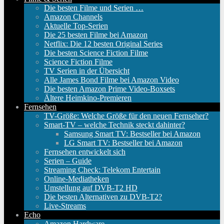
Die besten Filme und Serien …
Amazon Channels
Aktuelle Top-Serien
Die 25 besten Filme bei Amazon
Netflix: Die 12 besten Original Series
Die besten Science Fiction Filme
Science Fiction Filme
TV Serien in der Übersicht
Alle James Bond Filme bei Amazon Video
Die besten Amazon Prime Video-Boxsets
Ältere Heimkino-Premieren
Fernsehen
TV-Größe: Welche Größe für den neuen Fernseher?
Smart-TV – welche Technik steckt dahinter?
Samsung Smart TV: Bestseller bei Amazon
LG Smart TV: Bestseller bei Amazon
Fernsehen entwickelt sich
Serien – Guide
Streaming Check: Telekom Entertain
Online-Mediatheken
Umstellung auf DVB-T2 HD
Die besten Alternativen zu DVB-T2?
Live-Streams
Echo
Amazon Hardware