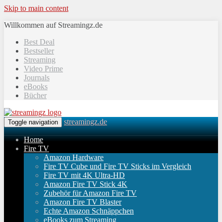
Skip to main content
Willkommen auf Streamingz.de
Best Deal
Bestseller
Streaming
Video Prime
Journals
eBooks
Bücher
streamingz.de
Toggle navigation
Home
Fire TV
Amazon Hardware
Fire TV Cube und Fire TV Sticks im Vergleich
Fire TV mit 4K Ultra-HD
Amazon Fire TV Stick 4K
Zubehör für Amazon Fire TV
Amazon Fire TV Blaster
Echte Amazon Schnäppchen
eBooks zum Streaming