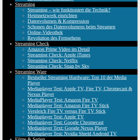
Streaming
Streaming – wie funktioniert die Technik?
Heimnetzwerk einrichten
Datenvolumen & Kompression
Schonen des Datenvolumens beim Streamen
Online-Videothek
Revolution des Fernsehens
Streaming Check
Amazon Prime Video im Detail
Streaming Check: Apple iTunes
Streaming Check: Netflix
Streaming Check: Snap by Sky
Streaming Ware
Bestseller Streaming Hardware: Top 10 der Media
Player
Mediaplayer Test: Apple TV, Fire TV, Chromecast &
Nexus Player
MediaPlayer Test: Amazon Fire TV
Mediaplayer Test: Amazon Fire TV Stick
Vergleich Fire TV versus Fire TV Stick
Mediaplayer Test: Apple TV
Mediaplayer Test: Google Chromecast
Mediaplayer Text: Google Nexus Player
Mediaplayer Test: Nvidia Shield Android TV
Filme & Serien