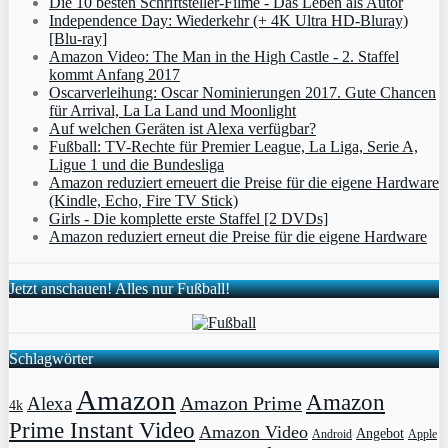
Die 10 besten Schriftsteller-Filme - Das Leben als Autor
Independence Day: Wiederkehr (+ 4K Ultra HD-Bluray)
[Blu-ray]
Amazon Video: The Man in the High Castle - 2. Staffel
kommt Anfang 2017
Oscarverleihung: Oscar Nominierungen 2017. Gute Chancen
für Arrival, La La Land und Moonlight
Auf welchen Geräten ist Alexa verfügbar?
Fußball: TV-Rechte für Premier League, La Liga, Serie A,
Ligue 1 und die Bundesliga
Amazon reduziert erneuert die Preise für die eigene Hardware
(Kindle, Echo, Fire TV Stick)
Girls - Die komplette erste Staffel [2 DVDs]
Amazon reduziert erneut die Preise für die eigene Hardware
Jetzt anschauen! Alles nur Fußball!
Schlagwörter
Amazon
Amazon
Amazon Prime
Alexa
4k
Prime Instant Video
Amazon Video
Angebot
Apple
Android