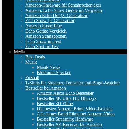
Amazon-Hardware für Schnäppchenjäger
Amazon: Echo Show Geräte im Vergleich
Amazon Echo Dot (3. Generation)
Echo Show (2. Generation)
Amazon Smart Plug
Echo Geräte Vergleich
Amazon Schnäppchen
Echo Show im Test
Echo Spot im Test
Media
Best Deals
Musik
Musik News
Bluetooth Speaker
Fußball
T-Shirts für Streamer, Fernseher und Binge-Watcher
Bestseller bei Amazon
Amazon Alexa Echo Bestseller
Bestseller 4K Ultra HD Blu-rays
Bestseller 3D Filme
Die besten Amazon Prime Video-Boxsets
Alle James Bond Filme bei Amazon Video
Bestseller Streaming Hardware
Bestseller AV-Receiver bei Amazon