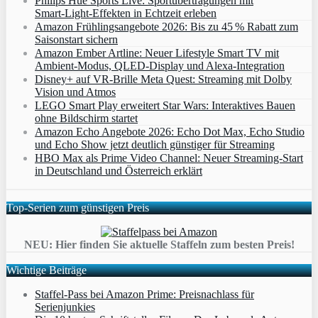
Philips Hue Sports Live: Sportübertragungen mit
Smart‑Light‑Effekten in Echtzeit erleben
Amazon Frühlingsangebote 2026: Bis zu 45 % Rabatt zum
Saisonstart sichern
Amazon Ember Artline: Neuer Lifestyle Smart TV mit
Ambient‑Modus, QLED‑Display und Alexa‑Integration
Disney+ auf VR-Brille Meta Quest: Streaming mit Dolby
Vision und Atmos
LEGO Smart Play erweitert Star Wars: Interaktives Bauen
ohne Bildschirm startet
Amazon Echo Angebote 2026: Echo Dot Max, Echo Studio
und Echo Show jetzt deutlich günstiger für Streaming
HBO Max als Prime Video Channel: Neuer Streaming‑Start
in Deutschland und Österreich erklärt
Top-Serien zum günstigen Preis
NEU: Hier finden Sie aktuelle Staffeln zum besten Preis!
Wichtige Beiträge
Staffel-Pass bei Amazon Prime: Preisnachlass für
Serienjunkies