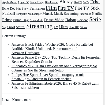
Bluray
Echo
Apple Music
Apple TV
Blockbuster
DAZN
Black Friday
DVDs
Film
Fire TV
Fire TV Stick
Fernsehen
Echo Dot
Echo Show
Fußball
Musik
Musik Streaming
Netflix
Mediaplayer
Nachlass
komplette
Serie
Prime
Rabatt
Prime Video
Prime Day
Reviews
Prime Music
Streaming
Ultra
Sport
Staffel
TV
Ultra HD
Video
Sky
Letzten Einträge
Amazon Black Friday Woche 2026: Große Rabatte bei
Audible, Kindle Unlimited, Paramount+ und
Amazon Hardware
Amazon Prime Day 2026: Top-Technik-Deals für Fernseher,
Beamer, Kopfhörer & mehr
Fußball-WM 2026 im Live-Stream ohne Verzögerung: So
optimieren Sie Ihr Streaming-Setup
Philips Hue Sports Live: Sportübertragungen mit
Smart‑Light‑Effekten in Echtzeit erleben
Amazon Frühlingsangebote 2026: Bis zu 45 % Rabatt zum
Saisonstart sichern
Letzte Kommentare