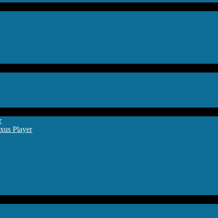
r
xus Player