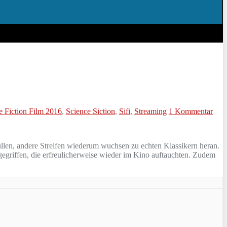
e Fiction Film 2016
,
Science Siction
,
Sifi
,
Streaming
1 Kommentar
üllen, andere Streifen wiederum wuchsen zu echten Klassikern heran.
egriffen, die erfreulicherweise wieder im Kino auftauchten. Zudem