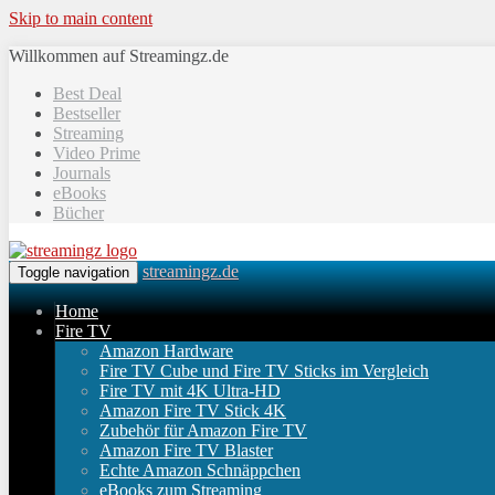
Skip to main content
Willkommen auf Streamingz.de
Best Deal
Bestseller
Streaming
Video Prime
Journals
eBooks
Bücher
streamingz.de
Toggle navigation
Home
Fire TV
Amazon Hardware
Fire TV Cube und Fire TV Sticks im Vergleich
Fire TV mit 4K Ultra-HD
Amazon Fire TV Stick 4K
Zubehör für Amazon Fire TV
Amazon Fire TV Blaster
Echte Amazon Schnäppchen
eBooks zum Streaming