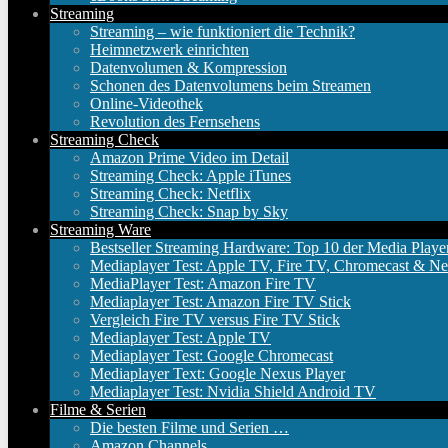
Streaming
Streaming – wie funktioniert die Technik?
Heimnetzwerk einrichten
Datenvolumen & Kompression
Schonen des Datenvolumens beim Streamen
Online-Videothek
Revolution des Fernsehens
Streaming Check
Amazon Prime Video im Detail
Streaming Check: Apple iTunes
Streaming Check: Netflix
Streaming Check: Snap by Sky
Streaming Ware
Bestseller Streaming Hardware: Top 10 der Media Playe
Mediaplayer Test: Apple TV, Fire TV, Chromecast & Ne
MediaPlayer Test: Amazon Fire TV
Mediaplayer Test: Amazon Fire TV Stick
Vergleich Fire TV versus Fire TV Stick
Mediaplayer Test: Apple TV
Mediaplayer Test: Google Chromecast
Mediaplayer Text: Google Nexus Player
Mediaplayer Test: Nvidia Shield Android TV
Filme & Serien
Die besten Filme und Serien …
Amazon Channels