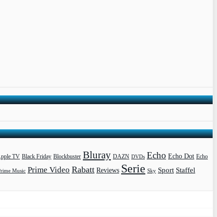
Bluray
Echo
Echo Dot
pple TV
Blockbuster
DAZN
Black Friday
DVDs
Echo
Serie
Rabatt
Prime Video
Sport
Staffel
Reviews
Prime Music
Sky