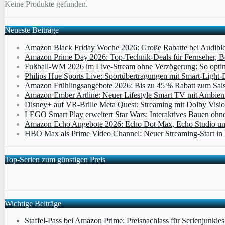
Keine Produkte gefunden.
Neueste Beiträge
Amazon Black Friday Woche 2026: Große Rabatte bei Audibl
Amazon Prime Day 2026: Top-Technik-Deals für Fernseher, 
Fußball-WM 2026 im Live-Stream ohne Verzögerung: So optimi
Philips Hue Sports Live: Sportübertragungen mit Smart‑Light‑E
Amazon Frühlingsangebote 2026: Bis zu 45 % Rabatt zum Saiso
Amazon Ember Artline: Neuer Lifestyle Smart TV mit Ambien
Disney+ auf VR-Brille Meta Quest: Streaming mit Dolby Visi
LEGO Smart Play erweitert Star Wars: Interaktives Bauen ohne 
Amazon Echo Angebote 2026: Echo Dot Max, Echo Studio und E
HBO Max als Prime Video Channel: Neuer Streaming‑Start in D
Top-Serien zum günstigen Preis
Wichtige Beiträge
Staffel-Pass bei Amazon Prime: Preisnachlass für Serienjunkies