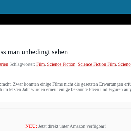
uss man unbedingt sehen
erien
Schlagwörter:
Film
,
Science Fiction
,
Science Fiction Film
,
Scienc
ebracht. Zwar konnten einige Filme nicht die gesetzten Erwartungen erf
im letzten Jahr wurden erneut einige bekannte Ideen und Figuren aufg
NEU:
Jetzt direkt unter Amazon verfügbar!