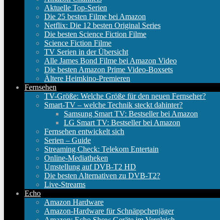
Aktuelle Top-Serien
Die 25 besten Filme bei Amazon
Netflix: Die 12 besten Original Series
Die besten Science Fiction Filme
Science Fiction Filme
TV Serien in der Übersicht
Alle James Bond Filme bei Amazon Video
Die besten Amazon Prime Video-Boxsets
Ältere Heimkino-Premieren
Fernsehen
TV-Größe: Welche Größe für den neuen Fernseher?
Smart-TV – welche Technik steckt dahinter?
Samsung Smart TV: Bestseller bei Amazon
LG Smart TV: Bestseller bei Amazon
Fernsehen entwickelt sich
Serien – Guide
Streaming Check: Telekom Entertain
Online-Mediatheken
Umstellung auf DVB-T2 HD
Die besten Alternativen zu DVB-T2?
Live-Streams
Echo
Amazon Hardware
Amazon-Hardware für Schnäppchenjäger
Amazon: Echo Show Geräte im Vergleich