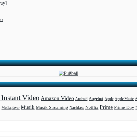
ray]
eo
Instant Video
Amazon Video
Angebot
Apple
Apple Music
A
Android
Prime
Musik
Musik Streaming
Netflix
Prime Day
Mediaplayer
Nachlass
e