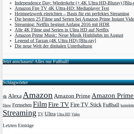
Independence Day: Wiederkehr (+ 4K Ultra HD-Bluray) [Blu-
Amazon Fire TV 4K Ultra-HD: Mediaplayer Test
Heimnetzwerk einrichten – Basis für ein perfektes Streaming
Die besten 25 Filme und Serien bei Amazon Prime Instant Vid
Streaming: Netflix beginnt Anfang 2016 mit HDR
Alle 4K Filme und Serien in Ultra HD auf Netflix
Amazon Prime Music: Neue Musik Highlights im August
Legend of Tarzan (4K Ultra HD) [Blu-ray]
Die neue Welt der digitalen Unterhaltung
Jetzt anschauen! Alles nur Fußball!
Schlagwörter
Amazon
Amazon Prime 
Amazon Prime
Alexa
4k
Film
Fire TV
Fire TV Stick
Fußball
Fernsehen
Show
komplett
Streaming
Ultra
TV
Ultra HD
Video
Letzten Einträge