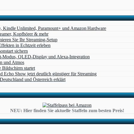
e, Kindle Unlimited, Paramount+ und Amazon Hardware
Beamer, Kopfhörer & mehr
eren Sie Ihr Streaming-Setup
ffekten in Echtzeit erleben
nstart sichern
t‑Modus, QLED‑Display und Alexa‑Integration
on und Atmos
Bildschirm startet
cho Show jetzt deutlich günstiger für Streaming
eutschland und Österreich erklärt
NEU: Hier finden Sie aktuelle Staffeln zum besten Preis!