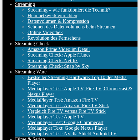
Streaming
Streaming – wie funktioniert die Technik?
Heimnetzwerk einrichten
Datenvolumen & Kompression
Schonen des Datenvolumens beim Streamen
Online-Videothek
Revolution des Fernsehens
Streaming Check
Amazon Prime Video im Detail
Streaming Check: Apple iTunes
Streaming Check: Netflix
Streaming Check: Snap by Sky
Streaming Ware
Bestseller Streaming Hardware: Top 10 der Media
Player
Mediaplayer Test: Apple TV, Fire TV, Chromecast &
Nexus Player
MediaPlayer Test: Amazon Fire TV
Mediaplayer Test: Amazon Fire TV Stick
Vergleich Fire TV versus Fire TV Stick
Mediaplayer Test: Apple TV
Mediaplayer Test: Google Chromecast
Mediaplayer Text: Google Nexus Player
Mediaplayer Test: Nvidia Shield Android TV
Filme & Serien