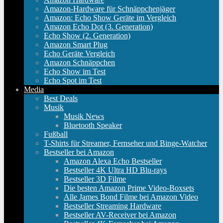
Amazon-Hardware für Schnäppchenjäger
Amazon: Echo Show Geräte im Vergleich
Amazon Echo Dot (3. Generation)
Echo Show (2. Generation)
Amazon Smart Plug
Echo Geräte Vergleich
Amazon Schnäppchen
Echo Show im Test
Echo Spot im Test
Media
Best Deals
Musik
Musik News
Bluetooth Speaker
Fußball
T-Shirts für Streamer, Fernseher und Binge-Watcher
Bestseller bei Amazon
Amazon Alexa Echo Bestseller
Bestseller 4K Ultra HD Blu-rays
Bestseller 3D Filme
Die besten Amazon Prime Video-Boxsets
Alle James Bond Filme bei Amazon Video
Bestseller Streaming Hardware
Bestseller AV-Receiver bei Amazon