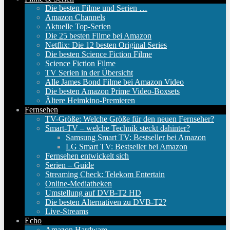
Die besten Filme und Serien …
Amazon Channels
Aktuelle Top-Serien
Die 25 besten Filme bei Amazon
Netflix: Die 12 besten Original Series
Die besten Science Fiction Filme
Science Fiction Filme
TV Serien in der Übersicht
Alle James Bond Filme bei Amazon Video
Die besten Amazon Prime Video-Boxsets
Ältere Heimkino-Premieren
Fernsehen
TV-Größe: Welche Größe für den neuen Fernseher?
Smart-TV – welche Technik steckt dahinter?
Samsung Smart TV: Bestseller bei Amazon
LG Smart TV: Bestseller bei Amazon
Fernsehen entwickelt sich
Serien – Guide
Streaming Check: Telekom Entertain
Online-Mediatheken
Umstellung auf DVB-T2 HD
Die besten Alternativen zu DVB-T2?
Live-Streams
Echo
Amazon Hardware