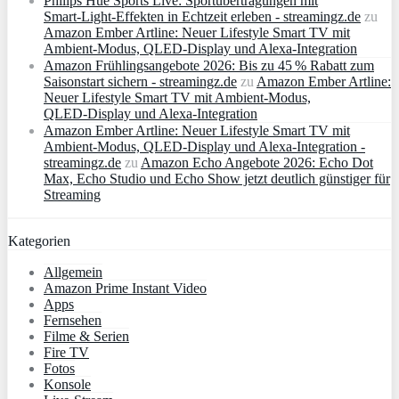
Philips Hue Sports Live: Sportübertragungen mit
Smart‑Light‑Effekten in Echtzeit erleben - streamingz.de
zu
Amazon Ember Artline: Neuer Lifestyle Smart TV mit
Ambient‑Modus, QLED‑Display und Alexa‑Integration
Amazon Frühlingsangebote 2026: Bis zu 45 % Rabatt zum
Saisonstart sichern - streamingz.de
zu
Amazon Ember Artline:
Neuer Lifestyle Smart TV mit Ambient‑Modus,
QLED‑Display und Alexa‑Integration
Amazon Ember Artline: Neuer Lifestyle Smart TV mit
Ambient‑Modus, QLED‑Display und Alexa‑Integration -
streamingz.de
zu
Amazon Echo Angebote 2026: Echo Dot
Max, Echo Studio und Echo Show jetzt deutlich günstiger für
Streaming
Kategorien
Allgemein
Amazon Prime Instant Video
Apps
Fernsehen
Filme & Serien
Fire TV
Fotos
Konsole