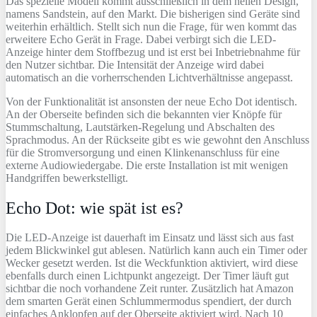
Das spezielle Modell kommt ausschließlich in dem hellen Design,
namens Sandstein, auf den Markt. Die bisherigen sind Geräte sind
weiterhin erhältlich. Stellt sich nun die Frage, für wen kommt das
erweitere Echo Gerät in Frage. Dabei verbirgt sich die LED-
Anzeige hinter dem Stoffbezug und ist erst bei Inbetriebnahme für
den Nutzer sichtbar. Die Intensität der Anzeige wird dabei
automatisch an die vorherrschenden Lichtverhältnisse angepasst.
Von der Funktionalität ist ansonsten der neue Echo Dot identisch.
An der Oberseite befinden sich die bekannten vier Knöpfe für
Stummschaltung, Lautstärken-Regelung und Abschalten des
Sprachmodus. An der Rückseite gibt es wie gewohnt den Anschluss
für die Stromversorgung und einen Klinkenanschluss für eine
externe Audiowiedergabe. Die erste Installation ist mit wenigen
Handgriffen bewerkstelligt.
Echo Dot: wie spät ist es?
Die LED-Anzeige ist dauerhaft im Einsatz und lässt sich aus fast
jedem Blickwinkel gut ablesen. Natürlich kann auch ein Timer oder
Wecker gesetzt werden. Ist die Weckfunktion aktiviert, wird diese
ebenfalls durch einen Lichtpunkt angezeigt. Der Timer läuft gut
sichtbar die noch vorhandene Zeit runter. Zusätzlich hat Amazon
dem smarten Gerät einen Schlummermodus spendiert, der durch
einfaches Anklopfen auf der Oberseite aktiviert wird. Nach 10