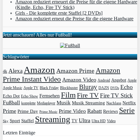
Amazon reduziert erneuert die Preise für die eigene Hardware
(Kindle, Echo, Fire TV Stick)
Girls - Die komplette erste Staffel [2 DVDs]
Amazon reduziert erneut die Preise für die eigene Hardware
Jetzt anschauen! Alles nur Fußball!
Schlagwörter
Amazon
Amazon
Amazon Prime
Alexa
4k
Prime Instant Video
Amazon Video
Angebot
Apple
Android
Bluray
Echo
Apple Music
Apple TV
Blockbuster
DAZN
Black Friday
DVDs
Film
Fire TV
Fire TV Stick
Fernsehen
Echo Dot
Echo Show
Fußball
Musik
Musik Streaming
Netflix
Mediaplayer
Nachlass
komplette
Serie
Prime
Rabatt
Prime Video
Prime Day
Reviews
Prime Music
Streaming
Ultra
Sport
Staffel
TV
Ultra HD
Video
Sky
Letzten Einträge