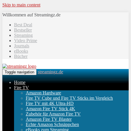
Skip to main content
Willkommen auf Streamingz.de
Best Deal
Bestseller
Streaming
Video Prime
Journals
eBooks
Bücher
streamingz.de
Toggle navigation
Home
Fire TV
Amazon Hardware
Fire TV Cube und Fire TV Sticks im Vergleich
Fire TV mit 4K Ultra-HD
Amazon Fire TV Stick 4K
Zubehör für Amazon Fire TV
Amazon Fire TV Blaster
Echte Amazon Schnäppchen
eBooks zum Streaming