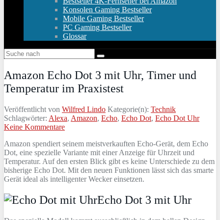
Bestseller 4K-Fernseher bei Amazon
Konsolen Gaming Bestseller
Mobile Gaming Bestseller
PC Gaming Bestseller
Glossar
Amazon Echo Dot 3 mit Uhr, Timer und
Temperatur im Praxistest
Veröffentlicht von
Wilfred Lindo
Kategorie(n):
Technik
Schlagwörter:
Alexa
,
Amazon
,
Echo
,
Echo Dot
,
Echo Dot Uhr
Keine Kommentare
Amazon spendiert seinem meistverkauften Echo-Gerät, dem Echo
Dot, eine spezielle Variante mit einer Anzeige für Uhrzeit und
Temperatur. Auf den ersten Blick gibt es keine Unterschiede zu dem
bisherige Echo Dot. Mit den neuen Funktionen lässt sich das smarte
Gerät ideal als intelligenter Wecker einsetzen.
Echo Dot 3 mit Uhr