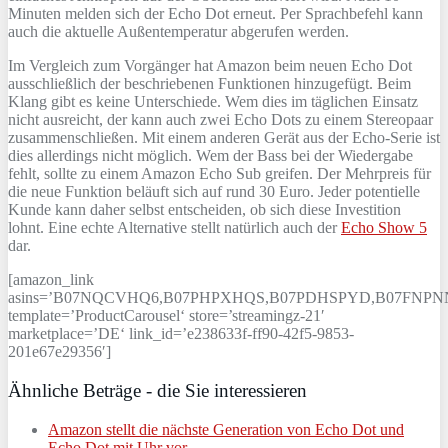
Minuten melden sich der Echo Dot erneut. Per Sprachbefehl kann
auch die aktuelle Außentemperatur abgerufen werden.
Im Vergleich zum Vorgänger hat Amazon beim neuen Echo Dot
ausschließlich der beschriebenen Funktionen hinzugefügt. Beim
Klang gibt es keine Unterschiede. Wem dies im täglichen Einsatz
nicht ausreicht, der kann auch zwei Echo Dots zu einem Stereopaar
zusammenschließen. Mit einem anderen Gerät aus der Echo-Serie ist
dies allerdings nicht möglich. Wem der Bass bei der Wiedergabe
fehlt, sollte zu einem Amazon Echo Sub greifen. Der Mehrpreis für
die neue Funktion beläuft sich auf rund 30 Euro. Jeder potentielle
Kunde kann daher selbst entscheiden, ob sich diese Investition
lohnt. Eine echte Alternative stellt natürlich auch der
Echo Show 5
dar.
[amazon_link
asins=’B07NQCVHQ6,B07PHPXHQS,B07PDHSPYD,B07FNPN
template=’ProductCarousel‘ store=’streamingz-21′
marketplace=’DE‘ link_id=’e238633f-ff90-42f5-9853-
201e67e29356′]
Ähnliche Beträge - die Sie interessieren
Amazon stellt die nächste Generation von Echo Dot und
Echo Dot mit Uhr vor