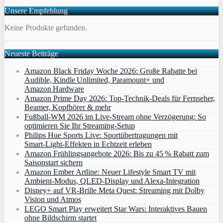
Unsere Empfehlung
Keine Produkte gefunden.
Neueste Beiträge
Amazon Black Friday Woche 2026: Große Rabatte bei
Audible, Kindle Unlimited, Paramount+ und
Amazon Hardware
Amazon Prime Day 2026: Top-Technik-Deals für Fernseher,
Beamer, Kopfhörer & mehr
Fußball-WM 2026 im Live-Stream ohne Verzögerung: So
optimieren Sie Ihr Streaming-Setup
Philips Hue Sports Live: Sportübertragungen mit
Smart‑Light‑Effekten in Echtzeit erleben
Amazon Frühlingsangebote 2026: Bis zu 45 % Rabatt zum
Saisonstart sichern
Amazon Ember Artline: Neuer Lifestyle Smart TV mit
Ambient‑Modus, QLED‑Display und Alexa‑Integration
Disney+ auf VR-Brille Meta Quest: Streaming mit Dolby
Vision und Atmos
LEGO Smart Play erweitert Star Wars: Interaktives Bauen
ohne Bildschirm startet