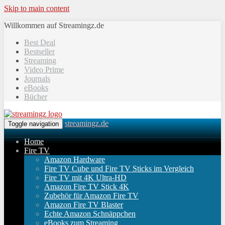
Skip to main content
Willkommen auf Streamingz.de
Best Deal
Bestseller
Streaming
Video Prime
Journals
eBooks
Bücher
streamingz.de
Toggle navigation
Home
Fire TV
Amazon Hardware
Fire TV Cube und Fire TV Sticks im Vergleich
Fire TV mit 4K Ultra-HD
Amazon Fire TV Stick 4K
Zubehör für Amazon Fire TV
Amazon Fire TV Blaster
Echte Amazon Schnäppchen
eBooks zum Streaming