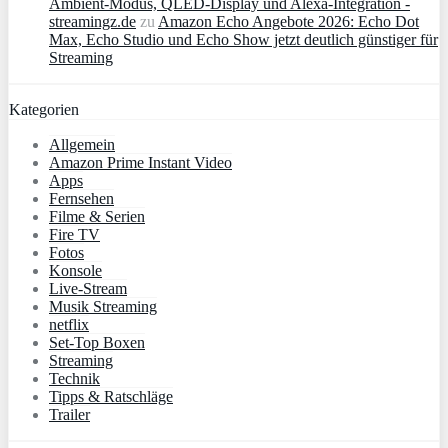
Ambient‑Modus, QLED‑Display und Alexa‑Integration -
streamingz.de
zu
Amazon Echo Angebote 2026: Echo Dot
Max, Echo Studio und Echo Show jetzt deutlich günstiger für
Streaming
Kategorien
Allgemein
Amazon Prime Instant Video
Apps
Fernsehen
Filme & Serien
Fire TV
Fotos
Konsole
Live-Stream
Musik Streaming
netflix
Set-Top Boxen
Streaming
Technik
Tipps & Ratschläge
Trailer