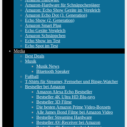
Amazon-Hardware für Schnäppchenjäger
Amazon: Echo Show Geräte im Vergleich
Amazon Echo Dot (3. Generation)
Echo Show (2. Generation)
Amazon Smart Plug
Echo Geräte Vergleich
Amazon Schnäppchen
Echo Show im Test
Echo Spot im Test
Media
Best Deals
Musik
Musik News
Bluetooth Speaker
Fußball
T-Shirts für Streamer, Fernseher und Binge-Watcher
Bestseller bei Amazon
Amazon Alexa Echo Bestseller
Bestseller 4K Ultra HD Blu-rays
Bestseller 3D Filme
Die besten Amazon Prime Video-Boxsets
Alle James Bond Filme bei Amazon Video
Bestseller Streaming Hardware
Bestseller AV-Receiver bei Amazon