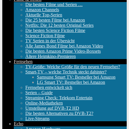
Die besten Filme und Serien …
Amazon Channels
Aktuelle Top-Serien
Die 25 besten Filme bei Amazon
Netflix: Die 12 besten Original Series
Die besten Science Fiction Filme
Science Fiction Filme
TV Serien in der Übersicht
Alle James Bond Filme bei Amazon Video
Die besten Amazon Prime Video-Boxsets
Ältere Heimkino-Premieren
Fernsehen
TV-Größe: Welche Größe für den neuen Fernseher?
Smart-TV – welche Technik steckt dahinter?
Samsung Smart TV: Bestseller bei Amazon
LG Smart TV: Bestseller bei Amazon
Fernsehen entwickelt sich
Serien – Guide
Streaming Check: Telekom Entertain
Online-Mediatheken
Umstellung auf DVB-T2 HD
Die besten Alternativen zu DVB-T2?
Live-Streams
Echo
Amazon Hardware