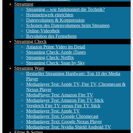
Streaming
Streaming – wie funktioniert die Technik?
Heimnetzwerk einrichten
Datenvolumen & Kompression
Schonen des Datenvolumens beim Streamen
Online-Videothek
Revolution des Fernsehens
Streaming Check
Amazon Prime Video im Detail
Streaming Check: Apple iTunes
Streaming Check: Netflix
Streaming Check: Snap by Sky
Streaming Ware
Bestseller Streaming Hardware: Top 10 der Media
Player
Mediaplayer Test: Apple TV, Fire TV, Chromecast &
Nexus Player
MediaPlayer Test: Amazon Fire TV
Mediaplayer Test: Amazon Fire TV Stick
Vergleich Fire TV versus Fire TV Stick
Mediaplayer Test: Apple TV
Mediaplayer Test: Google Chromecast
Mediaplayer Text: Google Nexus Player
Mediaplayer Test: Nvidia Shield Android TV
Filme & Serien