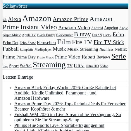
Schlagwörter
Amazon
Amazon
Amazon Prime
Alexa
4k
Prime Instant Video
Amazon Video
Angebot
Apple
Android
Bluray
Echo
Apple Music
Apple TV
Blockbuster
DAZN
Black Friday
DVDs
Film
Fire TV
Fire TV Stick
Fernsehen
Echo Dot
Echo Show
Fußball
Musik
Musik Streaming
Netflix
Mediaplayer
Nachlass
komplette
Serie
Prime
Rabatt
Prime Video
Prime Day
Reviews
Prime Music
Streaming
Ultra
Sport
Staffel
TV
Ultra HD
Video
Sky
Letzten Einträge
Amazon Black Friday Woche 2026: Große Rabatte bei
Audible, Kindle Unlimited, Paramount+ und
Amazon Hardware
Amazon Prime Day 2026: Top-Technik-Deals für Fernseher,
Beamer, Kopfhörer & mehr
Fußball-WM 2026 im Live-Stream ohne Verzögerung: So
optimieren Sie Ihr Streaming-Setup
Philips Hue Sports Live: Sportübertragungen mit
Smart‑Light‑Effekten in Echtzeit erleben