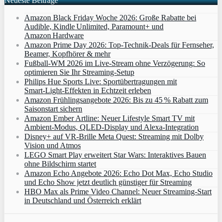
Neueste Beiträge
Amazon Black Friday Woche 2026: Große Rabatte bei
Audible, Kindle Unlimited, Paramount+ und
Amazon Hardware
Amazon Prime Day 2026: Top-Technik-Deals für Fernseher,
Beamer, Kopfhörer & mehr
Fußball-WM 2026 im Live-Stream ohne Verzögerung: So
optimieren Sie Ihr Streaming-Setup
Philips Hue Sports Live: Sportübertragungen mit
Smart‑Light‑Effekten in Echtzeit erleben
Amazon Frühlingsangebote 2026: Bis zu 45 % Rabatt zum
Saisonstart sichern
Amazon Ember Artline: Neuer Lifestyle Smart TV mit
Ambient‑Modus, QLED‑Display und Alexa‑Integration
Disney+ auf VR-Brille Meta Quest: Streaming mit Dolby
Vision und Atmos
LEGO Smart Play erweitert Star Wars: Interaktives Bauen
ohne Bildschirm startet
Amazon Echo Angebote 2026: Echo Dot Max, Echo Studio
und Echo Show jetzt deutlich günstiger für Streaming
HBO Max als Prime Video Channel: Neuer Streaming‑Start
in Deutschland und Österreich erklärt