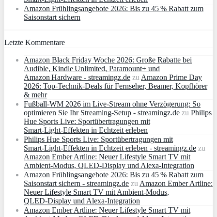
Amazon Frühlingsangebote 2026: Bis zu 45 % Rabatt zum
Saisonstart sichern
Letzte Kommentare
Amazon Black Friday Woche 2026: Große Rabatte bei
Audible, Kindle Unlimited, Paramount+ und
Amazon Hardware - streamingz.de
zu
Amazon Prime Day
2026: Top-Technik-Deals für Fernseher, Beamer, Kopfhörer
& mehr
Fußball-WM 2026 im Live-Stream ohne Verzögerung: So
optimieren Sie Ihr Streaming-Setup - streamingz.de
zu
Philips
Hue Sports Live: Sportübertragungen mit
Smart‑Light‑Effekten in Echtzeit erleben
Philips Hue Sports Live: Sportübertragungen mit
Smart‑Light‑Effekten in Echtzeit erleben - streamingz.de
zu
Amazon Ember Artline: Neuer Lifestyle Smart TV mit
Ambient‑Modus, QLED‑Display und Alexa‑Integration
Amazon Frühlingsangebote 2026: Bis zu 45 % Rabatt zum
Saisonstart sichern - streamingz.de
zu
Amazon Ember Artline:
Neuer Lifestyle Smart TV mit Ambient‑Modus,
QLED‑Display und Alexa‑Integration
Amazon Ember Artline: Neuer Lifestyle Smart TV mit