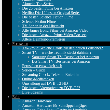
Aktuelle Top-Serien
Die 25 besten Filme bei Amazon
Netflix: Die 12 besten Original Series
Die besten Science Fiction Filme
Science Fiction Filme
TV Serien in der Übersicht
Alle James Bond Filme bei Amazon Video
Die besten Amazon Prime Video-Boxsets
Ältere Heimkino-Premieren
Fernsehen
TV-Größe: Welche Größe für den neuen Fernseher?
Smart-TV – welche Technik steckt dahinter?
Samsung Smart TV: Bestseller bei Amazon
LG Smart TV: Bestseller bei Amazon
Fernsehen entwickelt sich
Serien – Guide
Streaming Check: Telekom Entertain
Online-Mediatheken
Umstellung auf DVB-T2 HD
Die besten Alternativen zu DVB-T2?
Live-Streams
Echo
Amazon Hardware
Amazon-Hardware für Schnäppchenjäger
Amazon: Echo Show Geräte im Vergleich