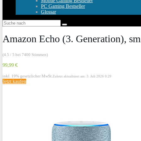
Mobile Gaming Bestseller
PC Gaming Bestseller
Glossar
Amazon Echo (3. Generation), sma
(4.5 / 5 bei 7400 Stimmen)
99,99 €
inkl. 19% gesetzlicher MwSt.
Zuletzt aktualisiert am: 3. Juli 2026 0:29
Jetzt kaufen