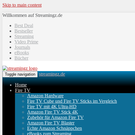
Skip to main content
Willkommen auf Streamingz.de
Best Deal
Bestseller
Streaming
Video Prime
Journals
eBooks
Bücher
streamingz.de
Toggle navigation
Home
Fire TV
Amazon Hardware
Fire TV Cube und Fire TV Sticks im Vergleich
Fire TV mit 4K Ultra-HD
Amazon Fire TV Stick 4K
Zubehör für Amazon Fire TV
Amazon Fire TV Blaster
Echte Amazon Schnäppchen
eBooks zum Streaming