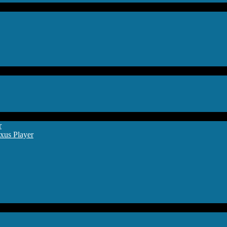
r
xus Player