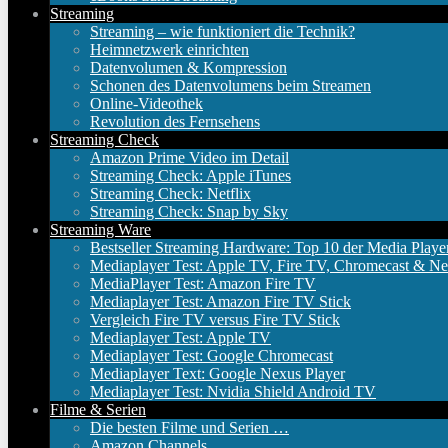
Streaming
Streaming – wie funktioniert die Technik?
Heimnetzwerk einrichten
Datenvolumen & Kompression
Schonen des Datenvolumens beim Streamen
Online-Videothek
Revolution des Fernsehens
Streaming Check
Amazon Prime Video im Detail
Streaming Check: Apple iTunes
Streaming Check: Netflix
Streaming Check: Snap by Sky
Streaming Ware
Bestseller Streaming Hardware: Top 10 der Media Playe
Mediaplayer Test: Apple TV, Fire TV, Chromecast & Ne
MediaPlayer Test: Amazon Fire TV
Mediaplayer Test: Amazon Fire TV Stick
Vergleich Fire TV versus Fire TV Stick
Mediaplayer Test: Apple TV
Mediaplayer Test: Google Chromecast
Mediaplayer Text: Google Nexus Player
Mediaplayer Test: Nvidia Shield Android TV
Filme & Serien
Die besten Filme und Serien …
Amazon Channels