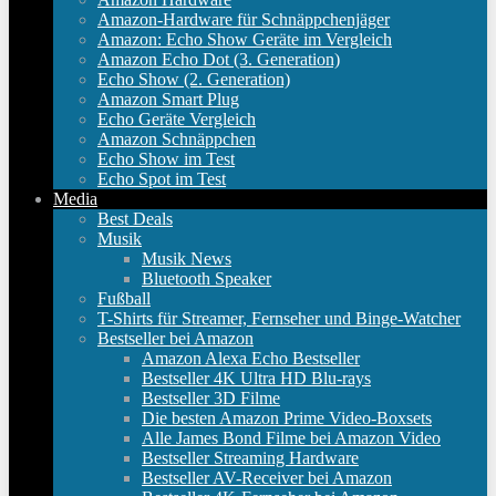
Amazon-Hardware für Schnäppchenjäger
Amazon: Echo Show Geräte im Vergleich
Amazon Echo Dot (3. Generation)
Echo Show (2. Generation)
Amazon Smart Plug
Echo Geräte Vergleich
Amazon Schnäppchen
Echo Show im Test
Echo Spot im Test
Media
Best Deals
Musik
Musik News
Bluetooth Speaker
Fußball
T-Shirts für Streamer, Fernseher und Binge-Watcher
Bestseller bei Amazon
Amazon Alexa Echo Bestseller
Bestseller 4K Ultra HD Blu-rays
Bestseller 3D Filme
Die besten Amazon Prime Video-Boxsets
Alle James Bond Filme bei Amazon Video
Bestseller Streaming Hardware
Bestseller AV-Receiver bei Amazon