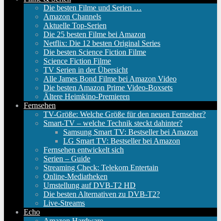
Die besten Filme und Serien …
Amazon Channels
Aktuelle Top-Serien
Die 25 besten Filme bei Amazon
Netflix: Die 12 besten Original Series
Die besten Science Fiction Filme
Science Fiction Filme
TV Serien in der Übersicht
Alle James Bond Filme bei Amazon Video
Die besten Amazon Prime Video-Boxsets
Ältere Heimkino-Premieren
Fernsehen
TV-Größe: Welche Größe für den neuen Fernseher?
Smart-TV – welche Technik steckt dahinter?
Samsung Smart TV: Bestseller bei Amazon
LG Smart TV: Bestseller bei Amazon
Fernsehen entwickelt sich
Serien – Guide
Streaming Check: Telekom Entertain
Online-Mediatheken
Umstellung auf DVB-T2 HD
Die besten Alternativen zu DVB-T2?
Live-Streams
Echo
Amazon Hardware