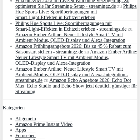
Fußball-WM 2026 im Live-Stream ohne Verzögerung: So
optimieren Sie Ihr Streaming-Setup - streamingz.de
zu
Philips
Hue Sports Live: Sportübertragungen mit
Smart‑Light‑Effekten in Echtzeit erleben
Philips Hue Sports Live: Sportübertragungen mit
Smart‑Light‑Effekten in Echtzeit erleben - streamingz.de
zu
Amazon Ember Artline: Neuer Lifestyle Smart TV mit
Ambient‑Modus, QLED‑Display und Alexa‑Integration
Amazon Frühlingsangebote 2026: Bis zu 45 % Rabatt zum
Saisonstart sichern - streamingz.de
zu
Amazon Ember Artline:
Neuer Lifestyle Smart TV mit Ambient‑Modus,
QLED‑Display und Alexa‑Integration
Amazon Ember Artline: Neuer Lifestyle Smart TV mit
Ambient‑Modus, QLED‑Display und Alexa‑Integration -
streamingz.de
zu
Amazon Echo Angebote 2026: Echo Dot
Max, Echo Studio und Echo Show jetzt deutlich günstiger für
Streaming
Kategorien
Allgemein
Amazon Prime Instant Video
Apps
Fernsehen