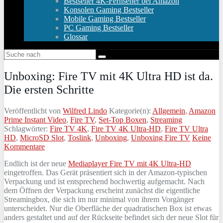
Bestseller 4K-Fernseher bei Amazon
Konsolen Gaming Bestseller
Mobile Gaming Bestseller
PC Gaming Bestseller
Glossar
Unboxing: Fire TV mit 4K Ultra HD ist da.
Die ersten Schritte
Veröffentlicht von
Wilfred Lindo
Kategorie(n):
Allgemein
,
Amazon
Prime Instant Video
,
Fire TV
,
Set-Top Boxen
,
Streaming
Schlagwörter:
Fire TV 4K
,
Fire TV 4K Ultra-HD
,
Fire TV Ultra
HD
,
MicroSD Slot
,
Toslink
,
Unboxing
,
Unboxing Fire TV
Keine
Kommentare
Endlich ist der neue
Mediaplayer Fire TV mit 4K Ultra-HD
eingetroffen. Das Gerät präsentiert sich in der Amazon-typischen
Verpackung und ist entsprechend hochwertig aufgemacht. Nach
dem Öffnen der Verpackung erscheint zunächst die eigentliche
Streamingbox, die sich im nur minimal von ihrem Vorgänger
unterscheidet. Nur die Oberfläche der quadratischen Box ist etwas
anders gestaltet und auf der Rückseite befindet sich der neue Slot für