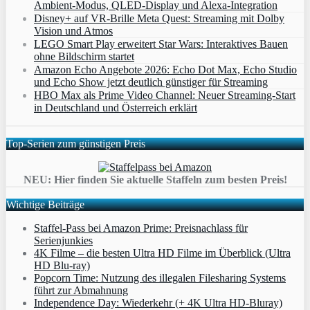
Ambient‑Modus, QLED‑Display und Alexa‑Integration
Disney+ auf VR-Brille Meta Quest: Streaming mit Dolby
Vision und Atmos
LEGO Smart Play erweitert Star Wars: Interaktives Bauen
ohne Bildschirm startet
Amazon Echo Angebote 2026: Echo Dot Max, Echo Studio
und Echo Show jetzt deutlich günstiger für Streaming
HBO Max als Prime Video Channel: Neuer Streaming‑Start
in Deutschland und Österreich erklärt
Top-Serien zum günstigen Preis
NEU: Hier finden Sie aktuelle Staffeln zum besten Preis!
Wichtige Beiträge
Staffel-Pass bei Amazon Prime: Preisnachlass für
Serienjunkies
4K Filme – die besten Ultra HD Filme im Überblick (Ultra
HD Blu-ray)
Popcorn Time: Nutzung des illegalen Filesharing Systems
führt zur Abmahnung
Independence Day: Wiederkehr (+ 4K Ultra HD-Bluray)