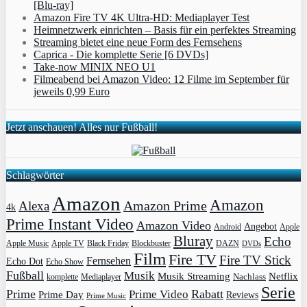
[Blu-ray]
Amazon Fire TV 4K Ultra-HD: Mediaplayer Test
Heimnetzwerk einrichten – Basis für ein perfektes Streaming
Streaming bietet eine neue Form des Fernsehens
Caprica - Die komplette Serie [6 DVDs]
Take-now MINIX NEO U1
Filmeabend bei Amazon Video: 12 Filme im September für
jeweils 0,99 Euro
Jetzt anschauen! Alles nur Fußball!
Schlagwörter
Amazon
Amazon
Amazon Prime
Alexa
4k
Prime Instant Video
Amazon Video
Angebot
Apple
Android
Bluray
Echo
Apple Music
Apple TV
Blockbuster
DAZN
Black Friday
DVDs
Film
Fire TV
Fire TV Stick
Fernsehen
Echo Dot
Echo Show
Fußball
Musik
Musik Streaming
Netflix
Mediaplayer
Nachlass
komplette
Serie
Prime
Rabatt
Prime Video
Prime Day
Reviews
Prime Music