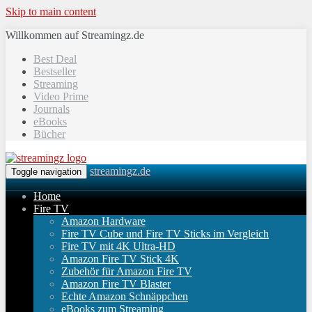
Skip to main content
Willkommen auf Streamingz.de
Best Deal
Bestseller
Streaming
Video Prime
Journals
eBooks
Bücher
streamingz.de
Toggle navigation
Home
Fire TV
Amazon Hardware
Fire TV Cube und Fire TV Sticks im Vergleich
Fire TV mit 4K Ultra-HD
Amazon Fire TV Stick 4K
Zubehör für Amazon Fire TV
Amazon Fire TV Blaster
Echte Amazon Schnäppchen
eBooks zum Streaming