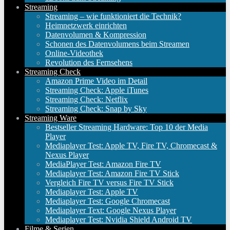
Streaming
Streaming – wie funktioniert die Technik?
Heimnetzwerk einrichten
Datenvolumen & Kompression
Schonen des Datenvolumens beim Streamen
Online-Videothek
Revolution des Fernsehens
Streaming Check
Amazon Prime Video im Detail
Streaming Check: Apple iTunes
Streaming Check: Netflix
Streaming Check: Snap by Sky
Streaming Ware
Bestseller Streaming Hardware: Top 10 der Media
Player
Mediaplayer Test: Apple TV, Fire TV, Chromecast &
Nexus Player
MediaPlayer Test: Amazon Fire TV
Mediaplayer Test: Amazon Fire TV Stick
Vergleich Fire TV versus Fire TV Stick
Mediaplayer Test: Apple TV
Mediaplayer Test: Google Chromecast
Mediaplayer Text: Google Nexus Player
Mediaplayer Test: Nvidia Shield Android TV
Filme & Serien