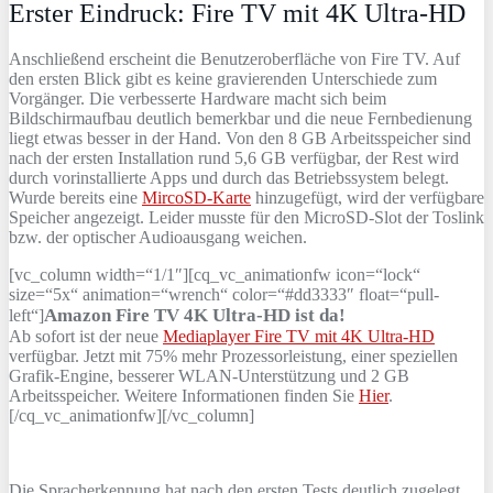
Erster Eindruck: Fire TV mit 4K Ultra-HD
Anschließend erscheint die Benutzeroberfläche von Fire TV. Auf
den ersten Blick gibt es keine gravierenden Unterschiede zum
Vorgänger. Die verbesserte Hardware macht sich beim
Bildschirmaufbau deutlich bemerkbar und die neue Fernbedienung
liegt etwas besser in der Hand. Von den 8 GB Arbeitsspeicher sind
nach der ersten Installation rund 5,6 GB verfügbar, der Rest wird
durch vorinstallierte Apps und durch das Betriebssystem belegt.
Wurde bereits eine
MircoSD-Karte
hinzugefügt, wird der verfügbare
Speicher angezeigt. Leider musste für den MicroSD-Slot der Toslink
bzw. der optischer Audioausgang weichen.
[vc_column width=“1/1″][cq_vc_animationfw icon=“lock“
size=“5x“ animation=“wrench“ color=“#dd3333″ float=“pull-
Amazon Fire TV 4K Ultra-HD ist da!
left“]
Ab sofort ist der neue
Mediaplayer Fire TV mit 4K Ultra-HD
verfügbar. Jetzt mit 75% mehr Prozessorleistung, einer speziellen
Grafik-Engine, besserer WLAN-Unterstützung und 2 GB
Arbeitsspeicher. Weitere Informationen finden Sie
Hier
.
[/cq_vc_animationfw][/vc_column]
Die Spracherkennung hat nach den ersten Tests deutlich zugelegt.