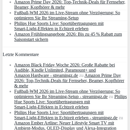
Amazon Prime Day 2026: Top-Technik-Deals für Fernseher,
Beamer, Kopfhörer & mehr
Fußball-WM 2026 im Live-Stream ohne Verzögerung: So
optimieren Sie Ihr Streaming-Setup
Philips Hue Sports Live: Sportübertragungen mit
Smart‑Light‑Effekten in Echtzeit erleben
Amazon Frühlingsangebote 2026: Bis zu 45 % Rabatt zum
Saisonstart sichern
Letzte Kommentare
Amazon Black Friday Woche 2026: Große Rabatte bei
Audible, Kindle Unlimited, Paramount+ und
Amazon Hardware - streamingz.de
zu
Amazon Prime Day
2026: Top-Technik-Deals für Fernseher, Beamer, Kopfhörer
& mehr
Fußball-WM 2026 im Live-Stream ohne Verzögerung: So
optimieren Sie Ihr Streaming-Setup - streamingz.de
zu
Philips
Hue Sports Live: Sportübertragungen mit
Smart‑Light‑Effekten in Echtzeit erleben
Philips Hue Sports Live: Sportübertragungen mit
Smart‑Light‑Effekten in Echtzeit erleben - streamingz.de
zu
Amazon Ember Artline: Neuer Lifestyle Smart TV mit
Ambient‑Modus, QLED‑Display und Alexa‑Integration