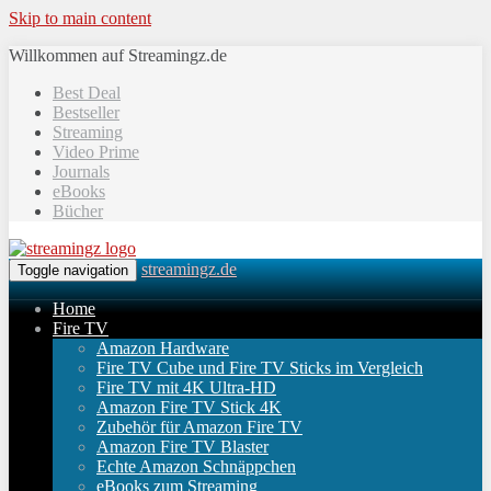
Skip to main content
Willkommen auf Streamingz.de
Best Deal
Bestseller
Streaming
Video Prime
Journals
eBooks
Bücher
streamingz.de
Toggle navigation
Home
Fire TV
Amazon Hardware
Fire TV Cube und Fire TV Sticks im Vergleich
Fire TV mit 4K Ultra-HD
Amazon Fire TV Stick 4K
Zubehör für Amazon Fire TV
Amazon Fire TV Blaster
Echte Amazon Schnäppchen
eBooks zum Streaming