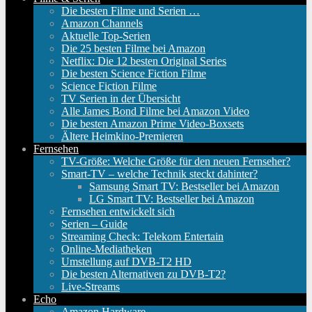
Die besten Filme und Serien …
Amazon Channels
Aktuelle Top-Serien
Die 25 besten Filme bei Amazon
Netflix: Die 12 besten Original Series
Die besten Science Fiction Filme
Science Fiction Filme
TV Serien in der Übersicht
Alle James Bond Filme bei Amazon Video
Die besten Amazon Prime Video-Boxsets
Ältere Heimkino-Premieren
Fernsehen
TV-Größe: Welche Größe für den neuen Fernseher?
Smart-TV – welche Technik steckt dahinter?
Samsung Smart TV: Bestseller bei Amazon
LG Smart TV: Bestseller bei Amazon
Fernsehen entwickelt sich
Serien – Guide
Streaming Check: Telekom Entertain
Online-Mediatheken
Umstellung auf DVB-T2 HD
Die besten Alternativen zu DVB-T2?
Live-Streams
Echo
Amazon Hardware