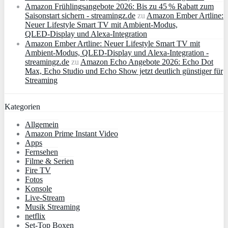
Amazon Frühlingsangebote 2026: Bis zu 45 % Rabatt zum
Saisonstart sichern - streamingz.de
zu
Amazon Ember Artline:
Neuer Lifestyle Smart TV mit Ambient‑Modus,
QLED‑Display und Alexa‑Integration
Amazon Ember Artline: Neuer Lifestyle Smart TV mit
Ambient‑Modus, QLED‑Display und Alexa‑Integration -
streamingz.de
zu
Amazon Echo Angebote 2026: Echo Dot
Max, Echo Studio und Echo Show jetzt deutlich günstiger für
Streaming
Kategorien
Allgemein
Amazon Prime Instant Video
Apps
Fernsehen
Filme & Serien
Fire TV
Fotos
Konsole
Live-Stream
Musik Streaming
netflix
Set-Top Boxen