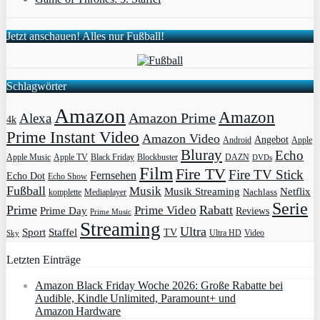
Jetzt anschauen! Alles nur Fußball!
Schlagwörter
Amazon
Amazon
Amazon Prime
Alexa
4k
Prime Instant Video
Amazon Video
Angebot
Apple
Android
Bluray
Echo
Apple Music
Apple TV
Blockbuster
DAZN
Black Friday
DVDs
Film
Fire TV
Fire TV Stick
Fernsehen
Echo Dot
Echo Show
Fußball
Musik
Musik Streaming
Netflix
Mediaplayer
Nachlass
komplette
Serie
Prime
Rabatt
Prime Video
Prime Day
Reviews
Prime Music
Streaming
Ultra
Sport
Staffel
TV
Ultra HD
Video
Sky
Letzten Einträge
Amazon Black Friday Woche 2026: Große Rabatte bei
Audible, Kindle Unlimited, Paramount+ und
Amazon Hardware