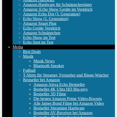
Amazon-Hardware für Schnäppchenjäger
Amazon: Echo Show Geräte im Vergleich
Amazon Echo Dot (3. Generation)
Echo Show (2. Generation)
Amazon Smart Plug
Echo Geräte Vergleich
Amazon Schnäppchen
Echo Show im Test
Echo Spot im Test
Media
Best Deals
Musik
Musik News
Bluetooth Speaker
Fußball
T-Shirts für Streamer, Fernseher und Binge-Watcher
Bestseller bei Amazon
Amazon Alexa Echo Bestseller
Bestseller 4K Ultra HD Blu-rays
Bestseller 3D Filme
Die besten Amazon Prime Video-Boxsets
Alle James Bond Filme bei Amazon Video
Bestseller Streaming Hardware
Bestseller AV-Receiver bei Amazon