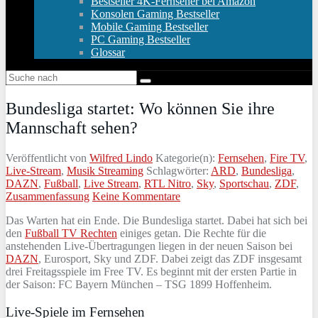
Bestseller 4K-Fernseher bei Amazon
Konsolen Gaming Bestseller
Mobile Gaming Bestseller
PC Gaming Bestseller
Glossar
Bundesliga startet: Wo können Sie ihre
Mannschaft sehen?
Veröffentlicht von
Wilfred Lindo
Kategorie(n):
Fernsehen
,
Fire TV
,
Live-Stream
,
Musik Streaming
Schlagwörter:
ARD
,
Bundesliga
,
DAZN
,
Fußball
,
Live Stream
,
RTL Nitro
,
Sky
,
Sportschau
,
ZDF
,
Zusammenfassung
Keine Kommentare
Das Warten hat ein Ende. Die Bundesliga startet. Dabei hat sich bei
den
Fußball TV Rechten
einiges getan. Die Rechte für die
anstehenden Live-Übertragungen liegen in der neuen Saison bei
DAZN
, Eurosport, Sky und ZDF. Dabei zeigt das ZDF insgesamt
drei Freitagsspiele im Free TV. Es beginnt mit der ersten Partie in
der Saison: FC Bayern München – TSG 1899 Hoffenheim.
Live-Spiele im Fernsehen