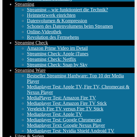
Streaming
Streaming – wie funktioniert die Technik?
Heimnetzwerk einrichten
Datenvolumen & Kompression
Schonen des Datenvolumens beim Streamen
Online-Videothek
Revolution des Fernsehens
Streaming Check
Amazon Prime Video im Detail
Streaming Check: Apple iTunes
Streaming Check: Netflix
Streaming Check: Snap by Sky
Streaming Ware
Bestseller Streaming Hardware: Top 10 der Media
Player
Mediaplayer Test: Apple TV, Fire TV, Chromecast &
Nexus Player
MediaPlayer Test: Amazon Fire TV
Mediaplayer Test: Amazon Fire TV Stick
Vergleich Fire TV versus Fire TV Stick
Mediaplayer Test: Apple TV
Mediaplayer Test: Google Chromecast
Mediaplayer Text: Google Nexus Player
Mediaplayer Test: Nvidia Shield Android TV
Filme & Serien