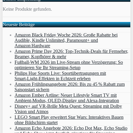
Keine Produkte gefunden.
Neueste Beiträge
Amazon Black Friday Woche 2026: Große Rabatte bei
Audible, Kindle Unlimited, Paramount+ und
Amazon Hardware
Amazon Prime Day 2026: Top-Technik-Deals für Fernseher,
Beamer, Kopfhörer & mehr
Fußball-WM 2026 im Live-Stream ohne Verzögerung: So
optimieren Sie Ihr Streaming-Setup
Philips Hue Sports Live: Sportübertragungen mit
Smart‑Light‑Effekten in Echtzeit erleben
Amazon Frühlingsangebote 2026: Bis zu 45 % Rabatt zum
Saisonstart sichern
Amazon Ember Artline: Neuer Lifestyle Smart TV mit
Ambient‑Modus, QLED‑Display und Alexa‑Integration
Disney+ auf VR-Brille Meta Quest: Streaming mit Dolby
Vision und Atmos
LEGO Smart Play erweitert Star Wars: Interaktives Bauen
ohne Bildschirm startet
Amazon Echo Angebote 2026: Echo Dot Max, Echo Studio